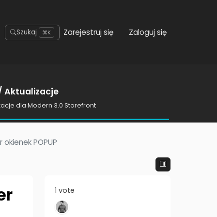
Zarejestruj się
Zaloguj się
Szukaj
⌘K
 Aktualizacje
zacje dla Modern 3.0 Storefront
r okienek POPUP
er
1 vote