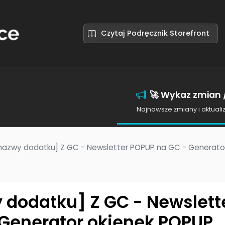
Czytaj Podręcznik Storefront
🚀 Wykaz zmian /
Najnowsze zmiany i aktuali
nazwy dodatku] Z GC - Newsletter POPUP na GC - Generato
dodatku] Z GC - Newslett
Generator okienek POPUP