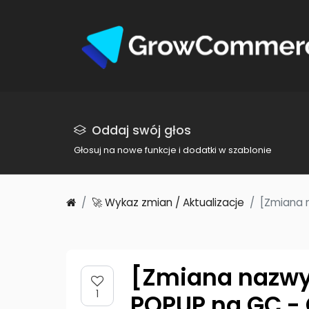
Oddaj swój głos
Głosuj na nowe funkcje i dodatki w szablonie
🚀 Wykaz zmian / Aktualizacje
[Zmiana 
[Zmiana nazwy 
1
POPUP na GC - 