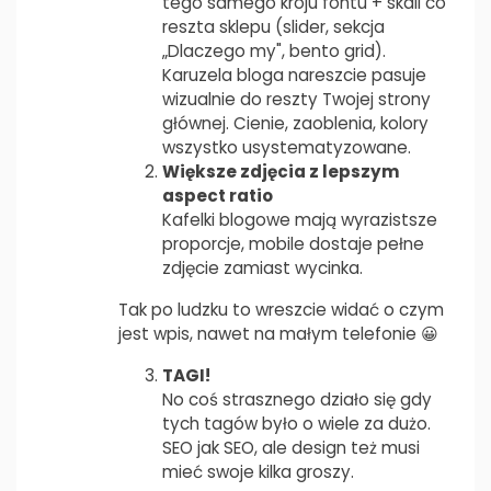
tego samego kroju fontu + skali co
reszta sklepu (slider, sekcja
„Dlaczego my", bento grid).
Karuzela bloga nareszcie pasuje
wizualnie do reszty Twojej strony
głównej. Cienie, zaoblenia, kolory
wszystko usystematyzowane.
Większe zdjęcia z lepszym
aspect ratio
Kafelki blogowe mają wyrazistsze
proporcje, mobile dostaje pełne
zdjęcie zamiast wycinka.
Tak po ludzku to wreszcie widać o czym
jest wpis, nawet na małym telefonie 😀
TAGI!
No coś strasznego działo się gdy
tych tagów było o wiele za dużo.
SEO jak SEO, ale design też musi
mieć swoje kilka groszy.