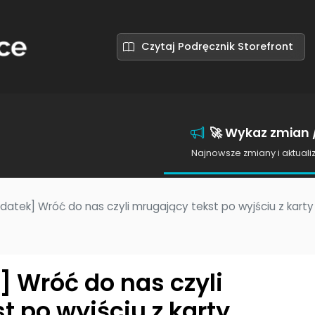
Czytaj Podręcznik Storefront
🚀 Wykaz zmian /
Najnowsze zmiany i aktuali
atek] Wróć do nas czyli mrugający tekst po wyjściu z karty
 Wróć do nas czyli
 po wyjściu z karty