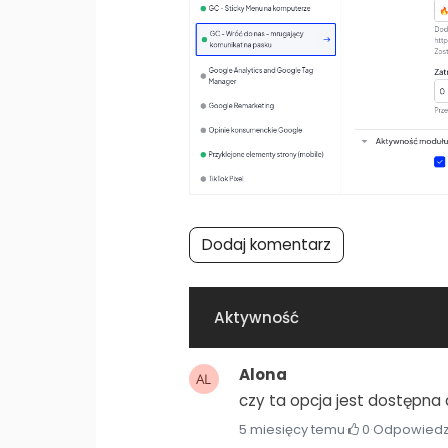
Dodaj komentarz
Aktywność
Alona
czy ta opcja jest dostępna d
5 miesięcy temu
·
0
·
Odpowied