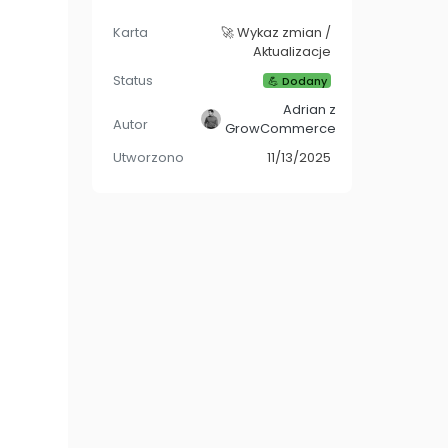
Karta
🚀 Wykaz zmian /
Aktualizacje
Status
💪 Dodany
Adrian z
Autor
GrowCommerce
Utworzono
11/13/2025