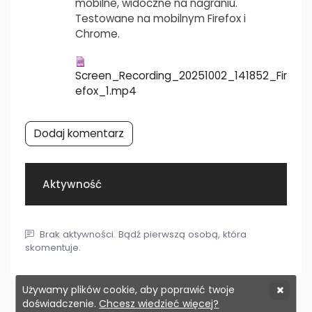
mobilne, widoczne na nagraniu.
Testowane na mobilnym Firefox i
Chrome.
Screen_Recording_20251002_141852_Fir
efox_1.mp4
Dodaj komentarz
Aktywność
Brak aktywności. Bądź pierwszą osobą, która
skomentuje.
Używamy plików cookie, aby poprawić twoje
doświadczenie.
Chcesz wiedzieć więcej?