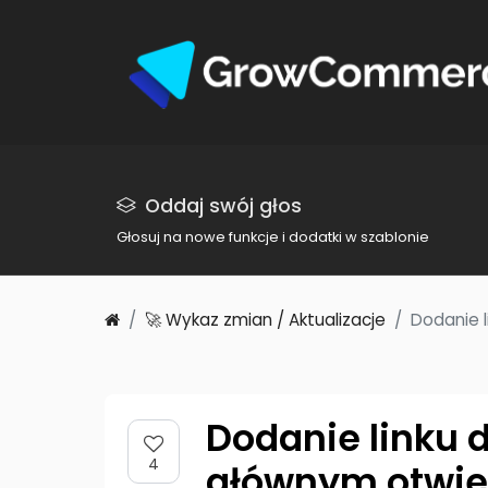
Oddaj swój głos
Głosuj na nowe funkcje i dodatki w szablonie
🚀 Wykaz zmian / Aktualizacje
Dodanie l
Dodanie linku d
4
głównym otwi