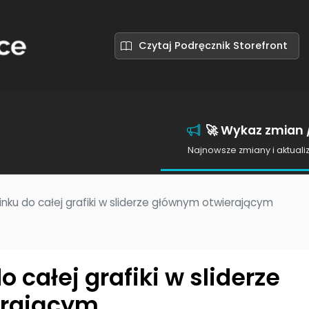
Czytaj Podręcznik Storefront
🚀 Wykaz zmian /
Najnowsze zmiany i aktuali
inku do całej grafiki w sliderze głównym otwierającym
o całej grafiki w sliderze
erającym