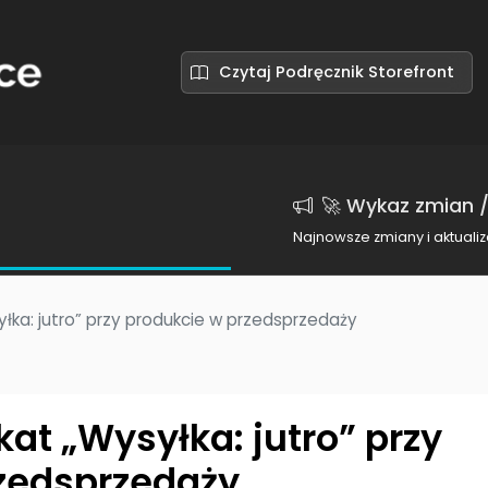
Czytaj Podręcznik Storefront
🚀 Wykaz zmian /
Najnowsze zmiany i aktualiz
łka: jutro” przy produkcie w przedsprzedaży
at „Wysyłka: jutro” przy
zedsprzedaży