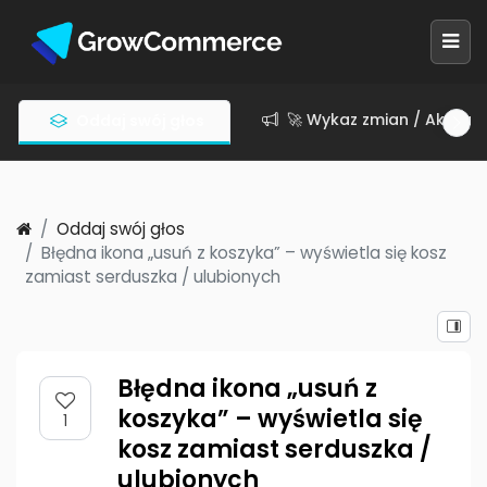
🚀 Wykaz zmian / Aktuali
Oddaj swój głos
Oddaj swój głos
Błędna ikona „usuń z koszyka” – wyświetla się kosz
zamiast serduszka / ulubionych
Błędna ikona „usuń z
koszyka” – wyświetla się
1
kosz zamiast serduszka /
ulubionych